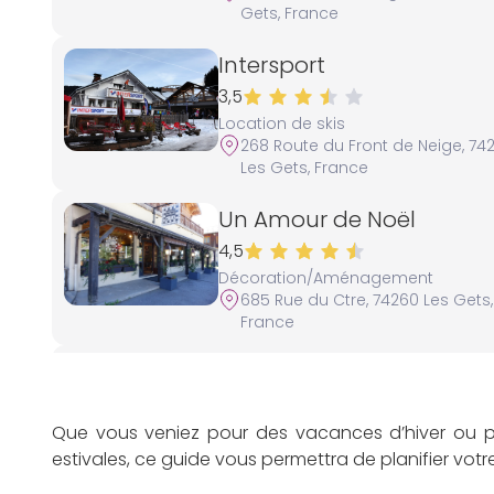
Gets, France
Intersport
3,5
Location de skis
268 Route du Front de Neige, 74
Les Gets, France
Un Amour de Noël
4,5
Décoration/Aménagement
685 Rue du Ctre, 74260 Les Gets,
France
Taxi n°9 – Arnaud Landai
Mobilité
Les Gets, France
Que vous veniez pour des vacances d’hiver ou po
estivales, ce guide vous permettra de planifier votre
Le Barbylone