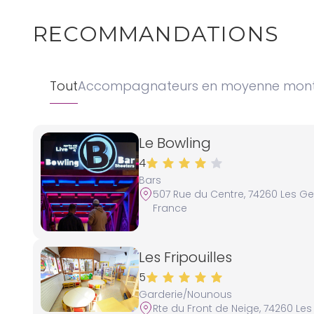
RECOMMANDATIONS
Tout
Accompagnateurs en moyenne mon
Le Bowling
4
Bars
507 Rue du Centre, 74260 Les Ge
France
Les Fripouilles
5
Garderie/Nounous
Rte du Front de Neige, 74260 Les