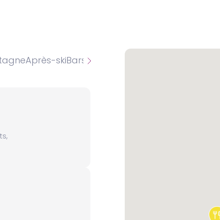
tagne
Après-ski
Bars
Boulangeries/Pâtisseries
Burge
ts,
Site