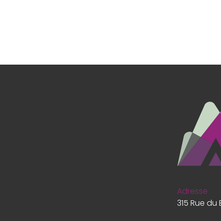
ance
Site
60
Adresse
Site
315 Rue du 
s,