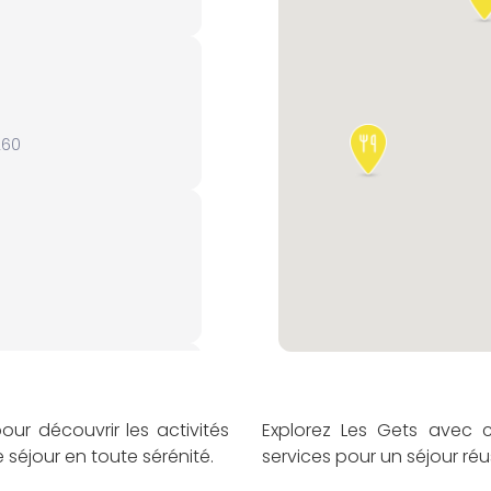
Site
260
Site
s
Site
ur découvrir les activités
Explorez Les Gets avec c
 séjour en toute sérénité.
services pour un séjour réus