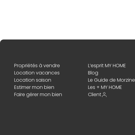
4,5
Bars
487 Rue du Centre, Les Gets, Fr
L'Aprèski Bar Resto
4,7
Après-ski
125 Route du Front de Neige, 742
Les Gets, France
Propriétés à vendre
L’esprit MY HOME
Location vacances
Blog
La Petite Ourse
Location saison
Le Guide de Morzine
4,8
Estimer mon bien
Les + MY HOME
Restaurants d'altitude
Faire gérer mon bien
Client
Nabor, 74260 Les Gets, France
Brasserie du centre
4,3
Restaurants de spécialités locales
36 Rue des Pistes, 74260 Les Get