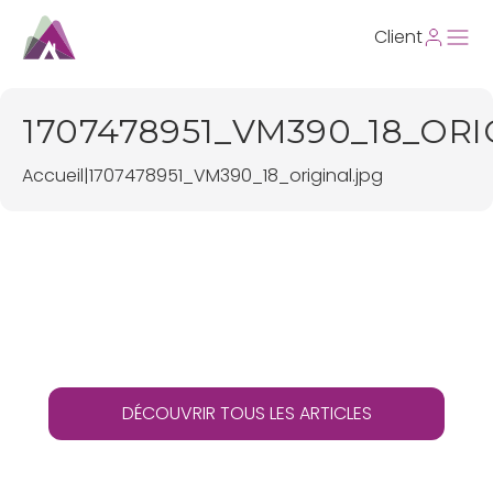
Client
1707478951_VM390_18_ORI
Accueil
|
1707478951_VM390_18_original.jpg
DÉCOUVRIR TOUS LES ARTICLES