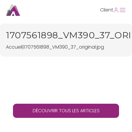
Client
1707561898_VM390_37_OR
Accueil
|
1707561898_VM390_37_original.jpg
DÉCOUVRIR TOUS LES ARTICLES