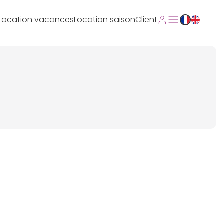
Location vacances
Location saison
Client