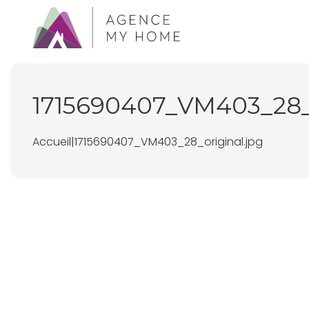
1715690407_VM403_28
Accueil
|
1715690407_VM403_28_original.jpg