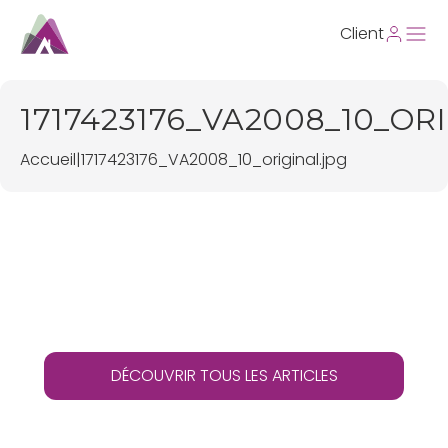
Client
1717423176_VA2008_10_OR
Accueil
|
1717423176_VA2008_10_original.jpg
DÉCOUVRIR TOUS LES ARTICLES