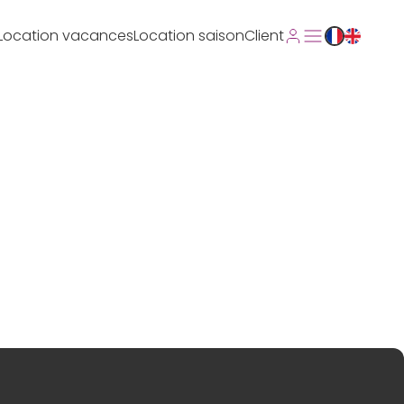
Location vacances
Location saison
Client