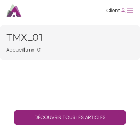
Client
TMX_01
Accueil
|
tmx_01
DÉCOUVRIR TOUS LES ARTICLES