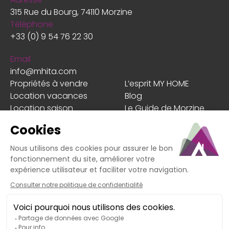
315 Rue du Bourg, 74110 Morzine
Téléphone
+33 (0) 9 54 76 22 30
Email
info@mhita.com
Propriétés à vendre
L’esprit MY HOME
Location vacances
Blog
Location saison
Le Guide de Morzine
Estimer mon bien
Les + MY HOME
Faire gérer mon bien
Client
En cas de litige non résolu avec notre service, vous
pouvez recourir à la médiation de la
consommation. Médiateur : MTV Médiation Tourisme
Voyage, adresse : BP 80 303 – 75 823 Paris Cedex 17,
site internet :
https://www.mtv.travel
. Vous pouvez
saisir ce médiateur gratuitement afin de trouver une
solution amiable.