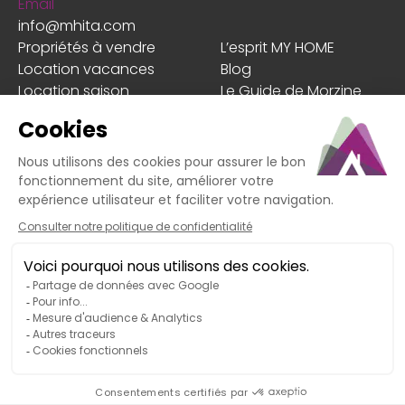
Email
info@mhita.com
Propriétés à vendre
L’esprit MY HOME
Location vacances
Blog
Location saison
Le Guide de Morzine
Estimer mon bien
Les + MY HOME
Faire gérer mon bien
Client
En cas de litige non résolu avec notre service, vous
pouvez recourir à la médiation de la
consommation. Médiateur : MTV Médiation Tourisme
Voyage, adresse : BP 80 303 – 75 823 Paris Cedex 17,
site internet :
https://www.mtv.travel
. Vous pouvez
saisir ce médiateur gratuitement afin de trouver une
solution amiable.
My Home © 2026 Tous droits réservés
Conception et réalisation :
MEDIWEB